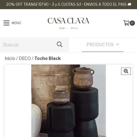
20% OFF TRANSF/EFVO • 3 y 6 CUOTAS S/I • ENVIOS A TODO EL PAIS 🚚
MENÚ
0
PRODUCTOS
Inicio
/
DECO
/
Tocho Black