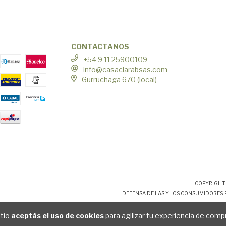
CONTACTANOS
+54 9 11 25900109
info@casaclarabsas.com
Gurruchaga 670 (local)
COPYRIGHT 
DEFENSA DE LAS Y LOS CONSUMIDORES.
itio
aceptás el uso de cookies
para agilizar tu experiencia de comp