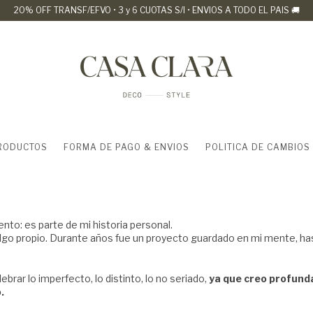
20% OFF TRANSF/EFVO • 3 y 6 CUOTAS S/I • ENVIOS A TODO EL PAIS 🚚
RODUCTOS
FORMA DE PAGO & ENVIOS
POLITICA DE CAMBIOS
nto: es parte de mi historia personal.
 algo propio. Durante años fue un proyecto guardado en mi mente, h
lebrar lo imperfecto, lo distinto, lo no seriado,
ya que creo profunda
.