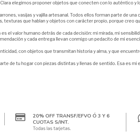
lara elegimos proponer objetos que conecten con lo auténtico y l
arrones, vasijas y vajilla artesanal. Todos ellos forman parte de un
s, texturas que hablan y objetos con carácter propio, porque creo qu
a es el valor humano detrás de cada decisión: mi mirada, mi sensibil
mendación y cada entrega llevan conmigo un pedacito de mi esenci
icidad, con objetos que transmitan historia y alma, y que encuentre
arte de tu hogar con piezas distintas y llenas de sentido. Esa es mi 
20% OFF TRANSF/EFVO Ó 3 Y 6
CUOTAS S/INT.
Todas las tarjetas.